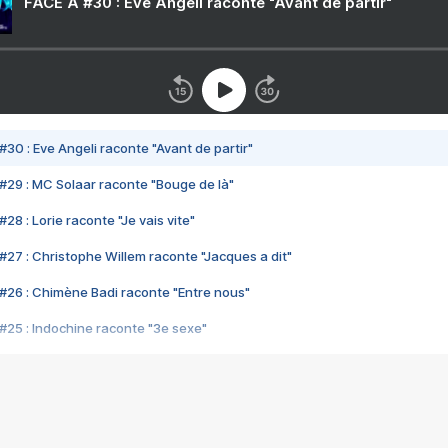
FACE A #30 : Eve Angeli raconte "Avant de partir"
#30 : Eve Angeli raconte "Avant de partir"
#29 : MC Solaar raconte "Bouge de là"
28 : Lorie raconte "Je vais vite"
#27 : Christophe Willem raconte "Jacques a dit"
#26 : Chimène Badi raconte "Entre nous"
#25 : Indochine raconte "3e sexe"
#24 : Zaho raconte "C'est chelou"
#23 : Patrick Bruel raconte "Au café des délices"
#22 : Kyo raconte "Le chemin"