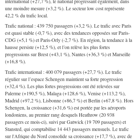
international (+27,7 %), le national progressant également, dans
une moindre mesure (+3,2 %). Le secteur low cost représente
42,2 % du trafic local.
Trafic national : 439 750 passagers (+3,2 %). Le trafic avec Paris
est quasi stable (-0,7 %), avec des tendances opposées sur Paris-
CDG (+5,1 %) et Paris-Orly (-2,7 %). En région, la tendance à la
hausse persiste (+12,5 %), et l’on relève les plus fortes
progressions sur Brest (+43,1 %), Nantes (+36,3 %) et Marseille
(+16,8 %).
Trafic international : 400 079 passagers (+27,7 %). Le trafic
régulier sur l’espace Schengen maintient sa forte progression
(+32,4 %). Les plus fortes progressions ont été relevées sur
Palerme (+190,5 %), Malaga (+128,6 %), Venise (+113,2 %),
Madrid (+97,2 %), Lisbonne (+86,7 %) et Berlin (+67,8 %). Hors
Schengen, la croissance (+31,6 %) est portée par les aéroports
londoniens, au premier rang desquels Heathrow (20 938
passagers ce mois-ci), suivi par Gatwick (19 709 passagers) et
Stansted, qui comptabilise 14 443 passagers mensuels. Le trafic
sur l'Afrique du Nord consolide sa croissance (+17,7 %), avec de