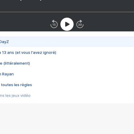
 DayZ
 a 13 ans (et vous l'avez ignoré)
e (littéralement)
im Rayan
 toutes les règles
s les jeux vidéo
us choquant de Rockstar ? - Le scandale BULLY
e plus moche de Steam
du RÊVE tourne au CAUCHEMAR