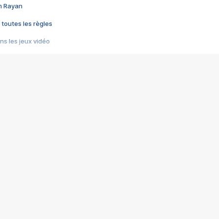
im Rayan
 toutes les règles
s les jeux vidéo
us choquant de Rockstar ? - Le scandale BULLY
e plus moche de Steam
du RÊVE tourne au CAUCHEMAR
pendant 8 heures
it… à tort
umiliés par un jeu vidéo
ire - Final Fantasy 8
ti un empire - Age of Empires
story DOFUS
tard, il crée l'un des pires jeux de tous les temps, MindsEye.