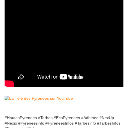
#HautesPyrenees #Tarbes #EcoPyrenees #Adhetec #NexUp
#Nexio #Pyreneesinfo #PyreneesInfos #Tarbesinfo #TarbesInfos