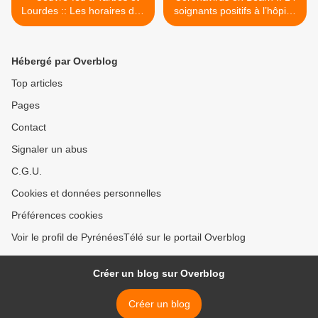
Lourdes :: Les horaires des
soignants positifs à l’hôpital
piscines changent /
d’Orthez / Pyrénées Infos >
Pyrénées Infos
Hébergé par Overblog
Top articles
Pages
Contact
Signaler un abus
C.G.U.
Cookies et données personnelles
Préférences cookies
Voir le profil de PyrénéesTélé sur le portail Overblog
Créer un blog sur Overblog
Créer un blog