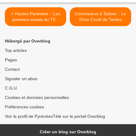
< Hautes-Pyrénées :: Les
Coronavirus à Tarbes :: Le
premiers essais du TER
Drive Covid de Tarbes
Hybride réussis à Alstom
ferme et se réinvente /
Tarbes / Pyrénées Infos
Pyrénées Infos >
Hébergé par Overblog
Top articles
Pages
Contact
Signaler un abus
C.G.U.
Cookies et données personnelles
Préférences cookies
Voir le profil de PyrénéesTélé sur le portail Overblog
Créer un blog sur Overblog