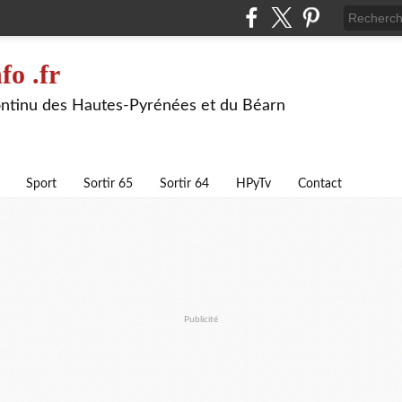
fo .fr
continu des Hautes-Pyrénées et du Béarn
Sport
Sortir 65
Sortir 64
HPyTv
Contact
Publicité