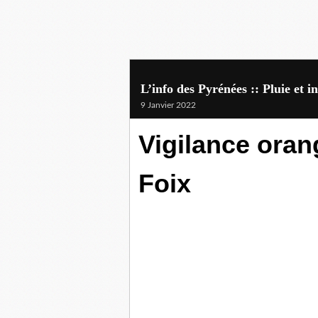
L’info des Pyrénées :: Pluie et 
9 Janvier 2022
Vigilance ora
Foix