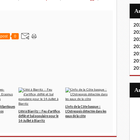
20
20
post
0
20
20
20
20
20
Atlantiques
L’info de la Côte basque ::
nos
L’été à Biarritz :: Feu d’artifice,
L’Ostreopsis détectée dans les
défilé et bal populaire pour le
eaux de la côte
14-Juillet à Biarritz