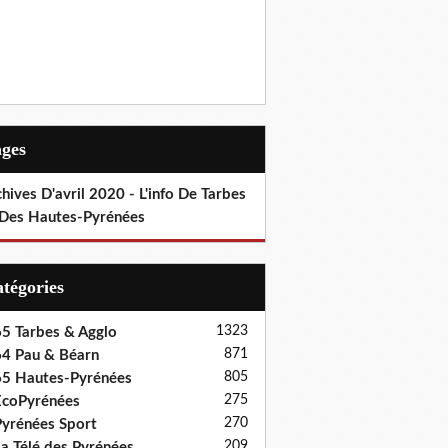
ages
hives D'avril 2020 - L'info De Tarbes
 Des Hautes-Pyrénées
Catégories
1323
5 Tarbes & Agglo
871
4 Pau & Béarn
805
5 Hautes-Pyrénées
275
coPyrénées
270
yrénées Sport
209
a Télé des Pyrénées