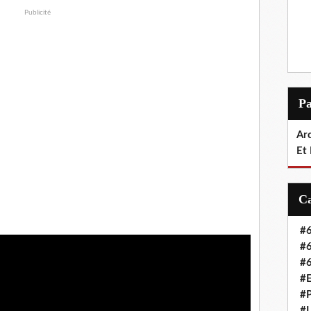
Publicité
P
Arc
Et
#6
#6
#6
#E
#P
#L