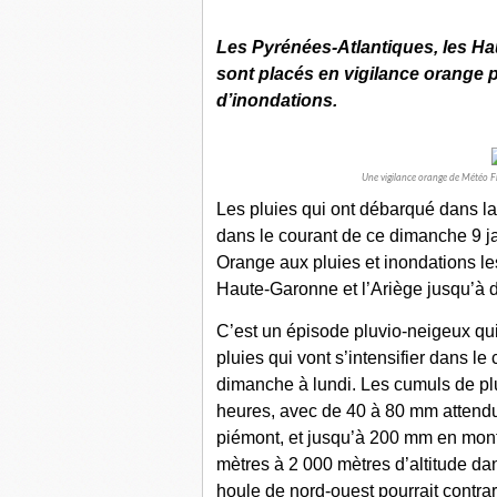
Les Pyrénées-Atlantiques, les Ha
sont placés en vigilance orange 
d’inondations.
Une vigilance orange de Météo F
Les pluies qui ont débarqué dans la 
dans le courant de ce dimanche 9 j
Orange aux pluies et inondations l
Haute-Garonne et l’Ariège jusqu’à 
C’est un épisode pluvio-neigeux qu
pluies qui vont s’intensifier dans le
dimanche à lundi. Les cumuls de plu
heures, avec de 40 à 80 mm attendu
piémont, et jusqu’à 200 mm en mont
mètres à 2 000 mètres d’altitude da
houle de nord-ouest pourrait contra