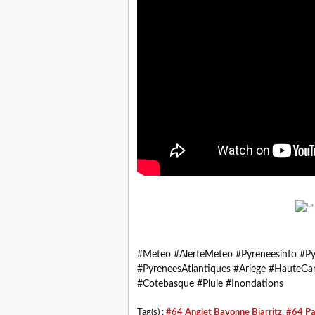
#Meteo #AlerteMeteo #Pyreneesinfo #Py
#PyreneesAtlantiques #Ariege #HauteGa
#Cotebasque #Pluie #Inondations
Tag(s) :
#64 Anglet Bayonne Biarritz
,
#64 Pa