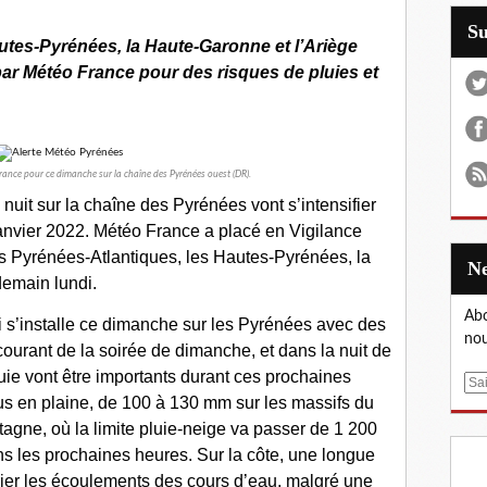
S
utes-Pyrénées, la Haute-Garonne et l’Ariège
par Météo France pour des risques de pluies et
rance pour ce dimanche sur la chaîne des Pyrénées ouest (DR).
nuit sur la chaîne des Pyrénées vont s’intensifier
anvier 2022. Météo France a placé en Vigilance
es Pyrénées-Atlantiques, les Hautes-Pyrénées, la
demain lundi.
Abo
i s’installe ce dimanche sur les Pyrénées avec des
nou
 courant de la soirée de dimanche, et dans la nuit de
ie vont être importants durant ces prochaines
E
s en plaine, de 100 à 130 mm sur les massifs du
m
agne, où la limite pluie-neige va passer de 1 200
a
i
ns les prochaines heures. Sur la côte, une longue
l
rier les écoulements des cours d’eau, malgré une