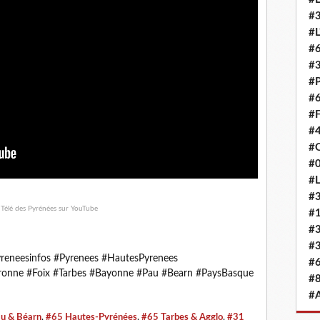
#3
#L
#6
#
#
#6
#F
#4
#O
#0
#L
#3
#
#3
#3
reneesinfos #Pyrenees #HautesPyrenees
#6
ronne #Foix #Tarbes #Bayonne #Pau #Bearn #PaysBasque
#8
#
u & Béarn
,
#65 Hautes-Pyrénées
,
#65 Tarbes & Agglo
,
#31