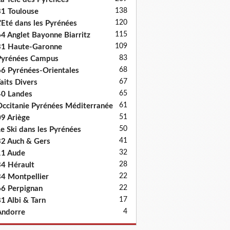
138
1 Toulouse
120
'Eté dans les Pyrénées
115
4 Anglet Bayonne Biarritz
109
31 Haute-Garonne
83
Pyrénées Campus
68
6 Pyrénées-Orientales
67
aits Divers
65
0 Landes
61
ccitanie Pyrénées Méditerranée
51
9 Ariège
50
e Ski dans les Pyrénées
41
2 Auch & Gers
32
11 Aude
28
4 Hérault
22
4 Montpellier
22
6 Perpignan
17
1 Albi & Tarn
4
Andorre