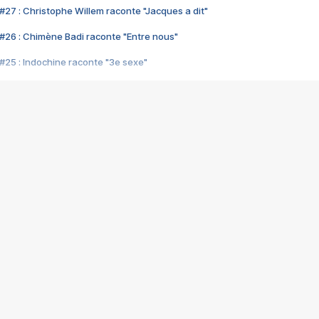
#27 : Christophe Willem raconte "Jacques a dit"
#26 : Chimène Badi raconte "Entre nous"
#25 : Indochine raconte "3e sexe"
#24 : Zaho raconte "C'est chelou"
#23 : Patrick Bruel raconte "Au café des délices"
#22 : Kyo raconte "Le chemin"
#21 : Nolwenn Leroy raconte "Cassé"
#20 : Patrick Hernandez raconte "Born to be alive"
#19 : Lorie raconte "Près de moi"
#18 : Michael Jones raconte "A nos actes manqués" (avec Jean-Jacque
#17 : Khaled raconte "Aïcha"
#16 : Corneille raconte "Parce qu'on vient de loin"
#15 : Indochine raconte "L'aventurier"