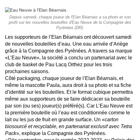
Depuis samedi, chaque joueur de l'Elan Béarnais a sa photo et son
profil sur les nouvelles bouteilles d'Eau Neuve de la Compagnie des
Pyrénées (DR).
Les supporteurs de l’Elan Béarnais ont découvert samedi
de nouvelles bouteilles d’eau. Une eau arrivée d’Ariège
grâce à la Compagnie des Pyrénées. A travers sa marque
«L’Eau Neuve», la société a conclu un partenariat avec le
club de basket de Pau Lacq Orthez pour les trois
prochaines saisons.
Côté packaging, chaque joueur de l’Elan Béarnais, et
même la mascotte Paula, aura droit à sa photo et sa fiche
d’identité sur les bouteilles. Et le format cubique permettra
même aux supporteurs de se faire dédicacer sa bouteille
par son (ou ses) joueur(s) préféré(s). Car L’Eau Neuve est
la première bouteille où l’eau est conditionnée comme le
lait ou les jus de fruit en grande surface. Un «
carton
biosourcé et recyclable, en partenariat exclusif avec Tetra
Pack
», explique la Compagnie des Pyrénées.