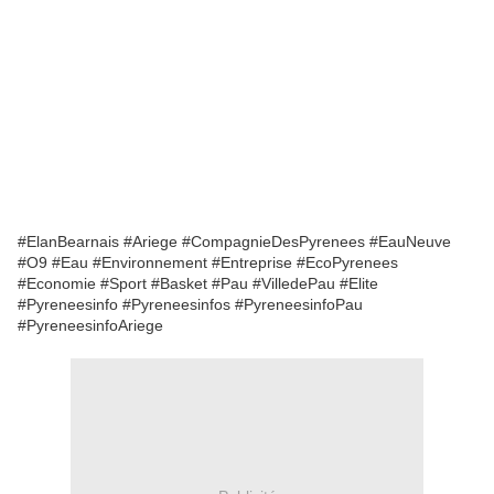
#ElanBearnais #Ariege #CompagnieDesPyrenees #EauNeuve
#O9 #Eau #Environnement #Entreprise #EcoPyrenees
#Economie #Sport #Basket #Pau #VilledePau #Elite
#Pyreneesinfo #Pyreneesinfos #PyreneesinfoPau
#PyreneesinfoAriege