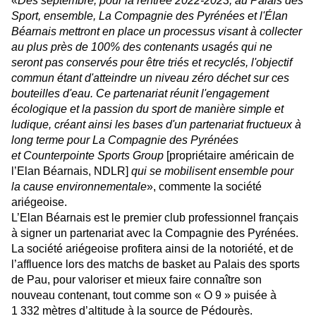
«
Dès septembre, pour la rentrée 2022-2023, au Palais des
Sport, ensemble, La Compagnie des Pyrénées et l'Élan
Béarnais mettront en place un processus visant à collecter
au plus près de 100% des contenants usagés qui ne
seront pas conservés pour être triés et recyclés, l'objectif
commun étant d'atteindre un niveau zéro déchet sur ces
bouteilles d'eau. Ce partenariat réunit l'engagement
écologique et la passion du sport de manière simple et
ludique, créant ainsi les bases d'un partenariat fructueux à
long terme pour La Compagnie des Pyrénées
et Counterpointe Sports Group
[propriétaire américain de
l’Elan Béarnais, NDLR]
qui se mobilisent ensemble pour
la cause environnementale
», commente la société
ariégeoise.
L’Elan Béarnais est le premier club professionnel français
à signer un partenariat avec la Compagnie des Pyrénées.
La société ariégeoise profitera ainsi de la notoriété, et de
l’affluence lors des matchs de basket au Palais des sports
de Pau, pour valoriser et mieux faire connaître son
nouveau contenant, tout comme son « O 9 » puisée à
1 332 mètres d’altitude à la source de Pédourès.