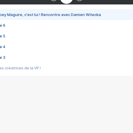
bey Maguire, c'est lui ! Rencontre avec Damien Witecka
e 6
e 5
e 4
e 3
s créatrices de la VF !
e 2
e 1
e Mektoub My Love arrive enfin ! Rencontre avec Shaïn Boumedine et Sal
i : après Toni en famille
elle réalise le bouleversant Dites lui que je l'aime
ais ! Rencontre autour de Vie privée de Rebecca Zlotowski