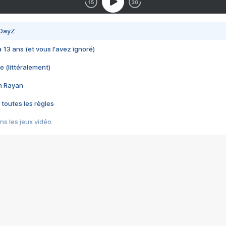
 DayZ
 a 13 ans (et vous l'avez ignoré)
e (littéralement)
im Rayan
 toutes les règles
s les jeux vidéo
us choquant de Rockstar ? - Le scandale BULLY
e plus moche de Steam
du RÊVE tourne au CAUCHEMAR
pendant 8 heures
it… à tort