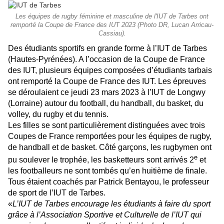
Les équipes de rugby féminine et masculine de l'IUT de Tarbes ont
remporté la Coupe de France des IUT 2023 (Photo DR, Lucan Arricau-
Cassiau).
Des étudiants sportifs en grande forme à l’IUT de Tarbes
(Hautes-Pyrénées). A l’occasion de la Coupe de France
des IUT, plusieurs équipes composées d’étudiants tarbais
ont remporté la Coupe de France des IUT. Les épreuves
se déroulaient ce jeudi 23 mars 2023 à l’IUT de Longwy
(Lorraine) autour du football, du handball, du basket, du
volley, du rugby et du tennis.
Les filles se sont particulièrement distinguées avec trois
Coupes de France remportées pour les équipes de rugby,
de handball et de basket. Côté garçons, les rugbymen ont
e
pu soulever le trophée, les basketteurs sont arrivés 2
et
les footballeurs ne sont tombés qu’en huitième de finale.
Tous étaient coachés par Patrick Bentayou, le professeur
de sport de l’IUT de Tarbes.
«
L’IUT de Tarbes encourage les étudiants à faire du sport
grâce à l’Association Sportive et Culturelle de l’IUT qui