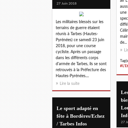
air 
27 Juin 2018
auss
une 
spec
Les militaires blessés sur les
diffé
terrains de guerre étaient
Céli
réunis à Tarbes (Hautes-
mair
Pyrénées) ce samedi 23 juin
de...
2018, pour une course
Li
cycliste. Après un passage
dans les différents corps
Tag(s
d'armée de Tarbes, ils se sont
#L'E
retrouvés à la Préfecture des
Hautes-Pyrénées....
Lire la suite
Les
bie
Lo
Le sport adapté en
Inf
fête à Bordères/Echez
27 J
/ Tarbes Infos