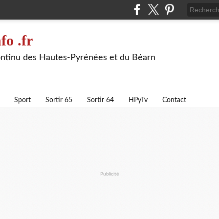
fo .fr
continu des Hautes-Pyrénées et du Béarn
Sport
Sortir 65
Sortir 64
HPyTv
Contact
Publicité