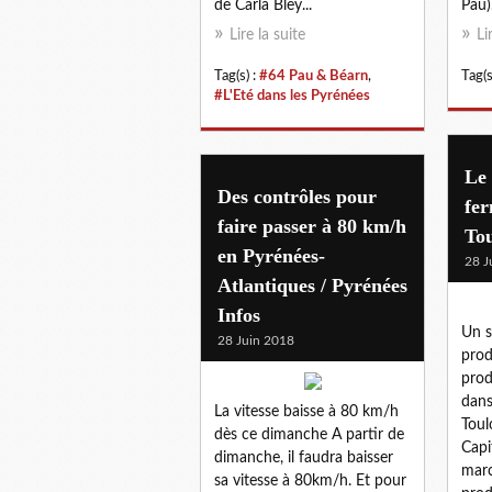
de Carla Bley...
Pau)
Lire la suite
Li
Tag(s) :
#64 Pau & Béarn
,
Tag(s
#L'Eté dans les Pyrénées
Le 
Des contrôles pour
fer
faire passer à 80 km/h
Tou
en Pyrénées-
28 J
Atlantiques / Pyrénées
Infos
Un s
28 Juin 2018
prod
prod
dans
La vitesse baisse à 80 km/h
Toul
dès ce dimanche A partir de
Capi
dimanche, il faudra baisser
marc
sa vitesse à 80km/h. Et pour