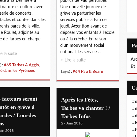
L’été à Tarbes mêlera
publics de Pau perturbés
i nature et culture avec
Une nouvelle journée de
série de concerts,
grève va perturber les
tacles et contes dans les
services publics à Pau ce
rents parcs de la ville.
jeudi. Attention avant de
ne Roulet, adjointe au
déposer vos enfants à l’école
e de Tarbes en charge
ou à la crèche. En raison
P
d'un mouvement social
national, les services...
re la suite
Arc
Lire la suite
) :
#65 Tarbes & Agglo
,
Et
té dans les Pyrénées
Tag(s) :
#64 Pau & Béarn
 facteurs seront
Après les Fêtes,
#6
ntôt en grève à
Tarbes va chanter ! /
#6
urdes / Lourdes
Tarbes Infos
#6
os
#E
27 Juin 2018
#P
uin 2018
#L