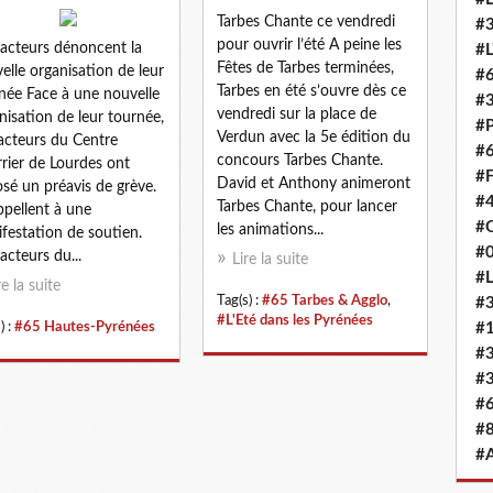
Tarbes Chante ce vendredi
#3
pour ouvrir l’été A peine les
facteurs dénoncent la
#L
Fêtes de Tarbes terminées,
elle organisation de leur
#6
Tarbes en été s’ouvre dès ce
née Face à une nouvelle
#
vendredi sur la place de
nisation de leur tournée,
#
Verdun avec la 5e édition du
facteurs du Centre
#6
concours Tarbes Chante.
rier de Lourdes ont
#F
David et Anthony animeront
sé un préavis de grève.
#4
Tarbes Chante, pour lancer
appellent à une
#O
les animations...
festation de soutien.
#0
facteurs du...
Lire la suite
#L
re la suite
Tag(s) :
#65 Tarbes & Agglo
,
#3
#L'Eté dans les Pyrénées
) :
#65 Hautes-Pyrénées
#
#3
#3
#6
#8
#