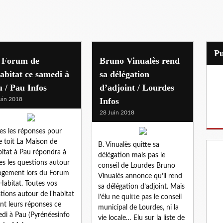
P
 Forum de
Bruno Vinualès rend
abitat ce samedi à
sa délégation
 / Pau Infos
d’adjoint / Lourdes
uin 2018
Infos
28 Juin 2018
es les réponses pour
e toit La Maison de
B. Vinualès quitte sa
bitat à Pau répondra à
délégation mais pas le
es les questions autour
conseil de Lourdes Bruno
ogement lors du Forum
Vinualès annonce qu’il rend
’Habitat. Toutes vos
sa délégation d’adjoint. Mais
tions autour de l'habitat
l’élu ne quitte pas le conseil
nt leurs réponses ce
municipal de Lourdes, ni la
di à Pau (Pyrénéesinfo
vie locale… Elu sur la liste de