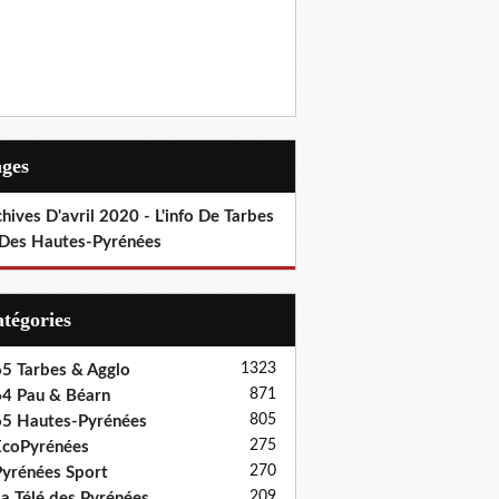
ages
hives D'avril 2020 - L'info De Tarbes
 Des Hautes-Pyrénées
Catégories
1323
5 Tarbes & Agglo
871
4 Pau & Béarn
805
5 Hautes-Pyrénées
275
coPyrénées
270
yrénées Sport
209
a Télé des Pyrénées