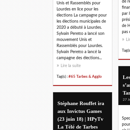
de r
Unis et Rassemblés pour
fina
Lourdes en lice pour les
par 
élections La campagne pour
prés
les élections municipales de
de H
2020 a débuté à Lourdes.
pas 
Sylvain Peretto a lancé son
mouvement Unis et
Li
Rassemblés pour Lourdes.
Tag(s
Sylvain Peretto a lancé la
campagne des élections...
Lire la suite
Les
Tag(s) :
#65 Tarbes & Agglo
s’a
Tar
27 J
Stéphane Rouffet ira
aux Invictus Games
(23 juin 18) | HPyTv
Spec
pour
La Télé de Tarbes