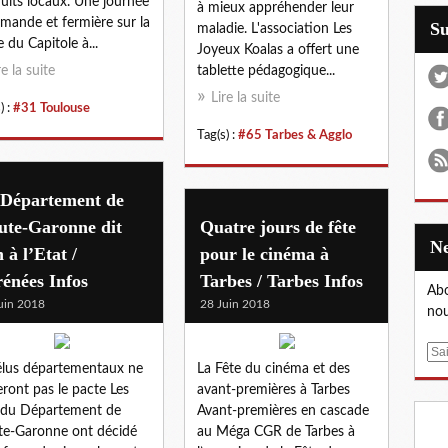
uits locaux. Une journée
à mieux appréhender leur
mande et fermière sur la
S
maladie. L'association Les
e du Capitole à...
Joyeux Koalas a offert une
re la suite
tablette pédagogique...
Lire la suite
) :
#31 Toulouse
Tag(s) :
#65 Tarbes & Agglo
 Département de
ute-Garonne dit
Quatre jours de fête
 à l’Etat /
pour le cinéma à
énées Infos
Tarbes / Tarbes Infos
Abo
uin 2018
28 Juin 2018
nou
E
élus départementaux ne
La Fête du cinéma et des
m
eront pas le pacte Les
avant-premières à Tarbes
a
 du Département de
Avant-premières en cascade
i
e-Garonne ont décidé
au Méga CGR de Tarbes à
l