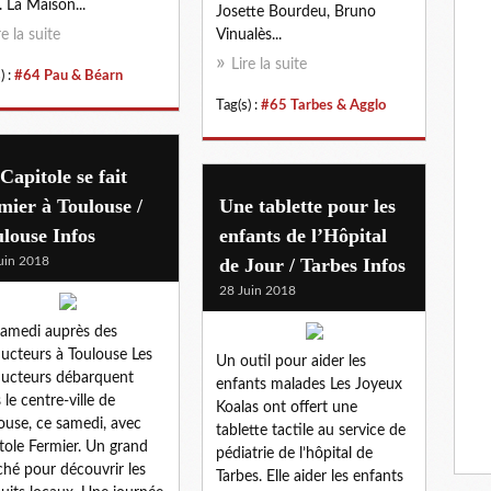
. La Maison...
Josette Bourdeu, Bruno
re la suite
Vinualès...
Lire la suite
) :
#64 Pau & Béarn
Tag(s) :
#65 Tarbes & Agglo
Capitole se fait
mier à Toulouse /
Une tablette pour les
louse Infos
enfants de l’Hôpital
uin 2018
de Jour / Tarbes Infos
28 Juin 2018
amedi auprès des
ucteurs à Toulouse Les
Un outil pour aider les
ucteurs débarquent
enfants malades Les Joyeux
 le centre-ville de
Koalas ont offert une
ouse, ce samedi, avec
tablette tactile au service de
tole Fermier. Un grand
pédiatrie de l’hôpital de
hé pour découvrir les
Tarbes. Elle aider les enfants