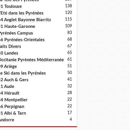
138
1 Toulouse
120
'Eté dans les Pyrénées
115
4 Anglet Bayonne Biarritz
109
31 Haute-Garonne
83
Pyrénées Campus
68
6 Pyrénées-Orientales
67
aits Divers
65
0 Landes
61
ccitanie Pyrénées Méditerranée
51
9 Ariège
50
e Ski dans les Pyrénées
41
2 Auch & Gers
32
11 Aude
28
4 Hérault
22
4 Montpellier
22
6 Perpignan
17
1 Albi & Tarn
4
Andorre