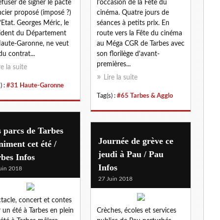
efuser de signer le pacte
l’occasion de la Fête du
ncier proposé (imposé ?)
cinéma. Quatre jours de
l’Etat. Georges Méric, le
séances à petits prix. En
ident du Département
route vers la Fête du cinéma
aute-Garonne, ne veut
au Méga CGR de Tarbes avec
du contrat...
son florilège d'avant-
premières...
re la suite
Lire la suite
) :
#31 Haute-Garonne
Tag(s) :
#65 Tarbes & Agglo
 parcs de Tarbes
Journée de grève ce
niment cet été /
jeudi à Pau / Pau
bes Infos
Infos
uin 2018
27 Juin 2018
tacle, concert et contes
 un été à Tarbes en plein
Crèches, écoles et services