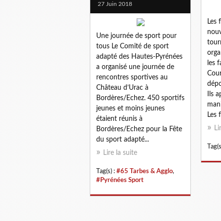
27 Juin 2018
Les 
nouv
Une journée de sport pour
tour
tous Le Comité de sport
orga
adapté des Hautes-Pyrénées
les 
a organisé une journée de
Cour
rencontres sportives au
dépo
Château d’Urac à
Ils 
Bordères/Echez. 450 sportifs
mani
jeunes et moins jeunes
Les 
étaient réunis à
Li
Bordères/Echez pour la Fête
du sport adapté...
Tag(s
Lire la suite
Tag(s) :
#65 Tarbes & Agglo
,
#Pyrénées Sport