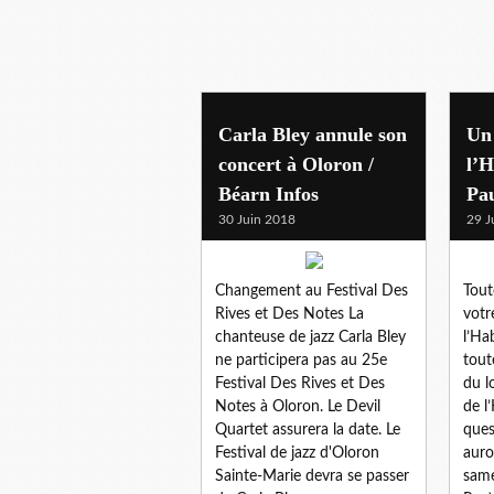
Carla Bley annule son
Un
concert à Oloron /
l’H
Béarn Infos
Pau
30 Juin 2018
29 J
Changement au Festival Des
Tout
Rives et Des Notes La
votr
chanteuse de jazz Carla Bley
l’Ha
ne participera pas au 25e
tout
Festival Des Rives et Des
du l
Notes à Oloron. Le Devil
de l
Quartet assurera la date. Le
ques
Festival de jazz d'Oloron
auro
Sainte-Marie devra se passer
same