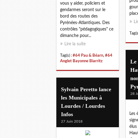
prod
vous y aider, policiers et
gour
gendarmes seront sur le
plac
bord des routes des
Li
Pyrénées-Atlantiques. Des
contrôles "pédagogiques" ce
Tag(s
dimanche pour...
Lire la suite
Tag(s) :
#64 Pau & Béarn
,
#64
Le
Anglet Bayonne Biarritz
Ha
non
Pyr
Sylvain Peretto lance
28 J
les Municipales à
Lourdes / Lourdes
Infos
Les 
sign
27 Juin 2018
élus
Haut