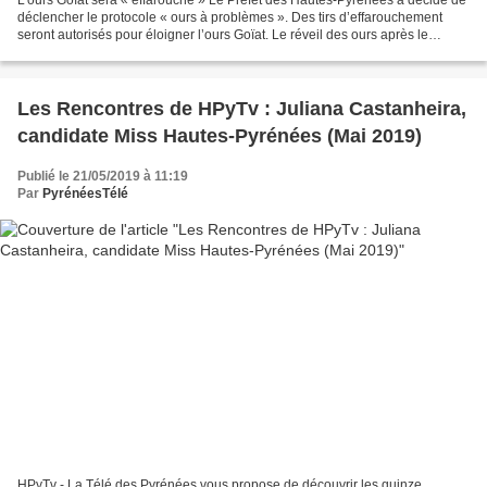
L’ours Goïat sera « effarouché » Le Préfet des Hautes-Pyrénées a décidé de
déclencher le protocole « ours à problèmes ». Des tirs d’effarouchement
seront autorisés pour éloigner l’ours Goïat. Le réveil des ours après le
printemps ne se fait pas sans incident...
Les Rencontres de HPyTv : Juliana Castanheira,
candidate Miss Hautes-Pyrénées (Mai 2019)
Publié le 21/05/2019 à 11:19
Par
PyrénéesTélé
HPyTv - La Télé des Pyrénées vous propose de découvrir les quinze