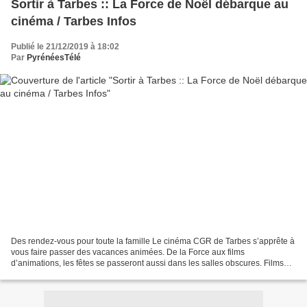
Sortir à Tarbes :: La Force de Noël débarque au
cinéma / Tarbes Infos
Publié le 21/12/2019 à 18:02
Par
PyrénéesTélé
Des rendez-vous pour toute la famille Le cinéma CGR de Tarbes s’apprête à
vous faire passer des vacances animées. De la Force aux films
d’animations, les fêtes se passeront aussi dans les salles obscures. Films
d'animations, comédie et Star Wars vont...