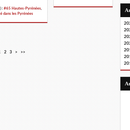
) :
#65 Hautes-Pyrénées
,
té dans les Pyrénées
20
20
20
20
20
1
2
3
>
>>
20
20