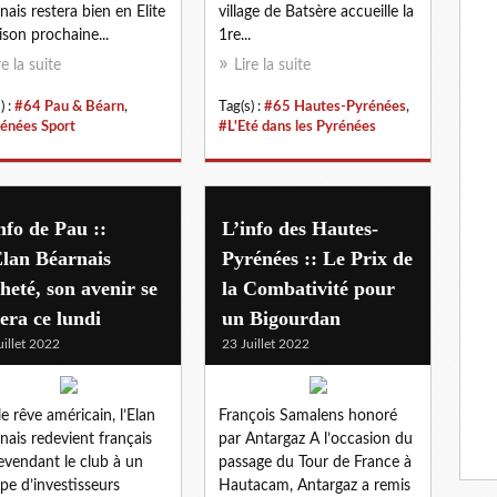
nais restera bien en Elite
village de Batsère accueille la
aison prochaine...
1re...
re la suite
Lire la suite
) :
#64 Pau & Béarn
,
Tag(s) :
#65 Hautes-Pyrénées
,
énées Sport
#L'Eté dans les Pyrénées
nfo de Pau ::
L’info des Hautes-
lan Béarnais
Pyrénées :: Le Prix de
heté, son avenir se
la Combativité pour
era ce lundi
un Bigourdan
uillet 2022
23 Juillet 2022
le rêve américain, l’Elan
François Samalens honoré
nais redevient français
par Antargaz A l’occasion du
evendant le club à un
passage du Tour de France à
pe d’investisseurs
Hautacam, Antargaz a remis