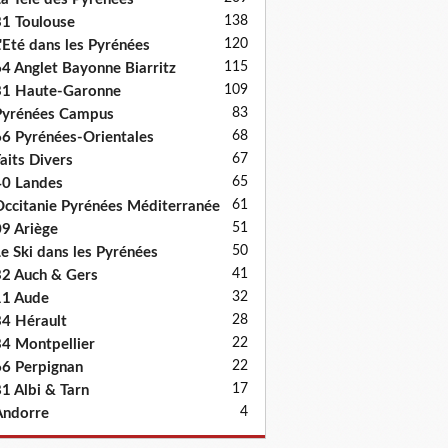
138
1 Toulouse
120
'Eté dans les Pyrénées
115
4 Anglet Bayonne Biarritz
109
31 Haute-Garonne
83
Pyrénées Campus
68
6 Pyrénées-Orientales
67
aits Divers
65
0 Landes
61
ccitanie Pyrénées Méditerranée
51
9 Ariège
50
e Ski dans les Pyrénées
41
2 Auch & Gers
32
11 Aude
28
4 Hérault
22
4 Montpellier
22
6 Perpignan
17
1 Albi & Tarn
4
Andorre