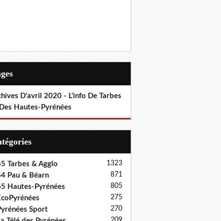
ages
hives D'avril 2020 - L'info De Tarbes
 Des Hautes-Pyrénées
Catégories
1323
5 Tarbes & Agglo
871
4 Pau & Béarn
805
5 Hautes-Pyrénées
275
coPyrénées
270
yrénées Sport
209
a Télé des Pyrénées