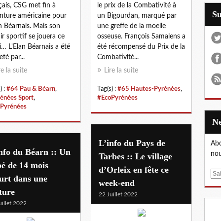
çais, CSG met fin à
le prix de la Combativité à
S
enture américaine pour
un Bigourdan, marqué par
an Béarnais. Mais son
une greffe de la moelle
ir sportif se jouera ce
osseuse. François Samalens a
i… L'Elan Béarnais a été
été récompensé du Prix de la
té par...
Combativité...
re la suite
Lire la suite
) :
#64 Pau & Béarn
,
Tag(s) :
#65 Hautes-Pyrénées
,
énées Sport
,
#EcoPyrénées
Pyrénées
L’info du Pays de
Abo
nfo du Béarn :: Un
nou
Tarbes :: Le village
é de 14 mois
d’Orleix en fête ce
E
urt dans une
week-end
m
ture
a
22 Juillet 2022
uillet 2022
i
l