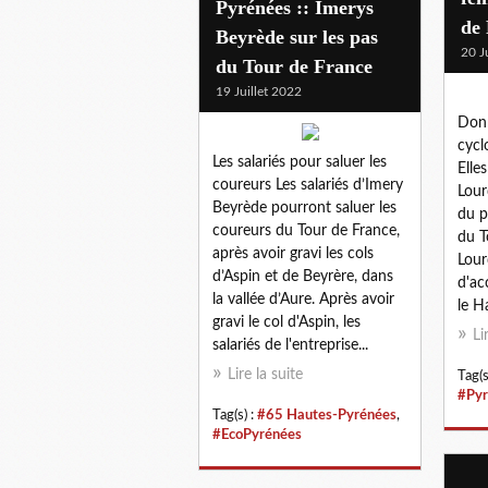
Pyrénées :: Imerys
de
Beyrède sur les pas
20 J
du Tour de France
19 Juillet 2022
Donn
cycl
Les salariés pour saluer les
Elle
coureurs Les salariés d’Imery
Lour
Beyrède pourront saluer les
du p
coureurs du Tour de France,
du T
après avoir gravi les cols
Lour
d’Aspin et de Beyrère, dans
d'ac
la vallée d’Aure. Après avoir
le H
gravi le col d'Aspin, les
Li
salariés de l'entreprise...
Lire la suite
Tag(s
#Pyr
Tag(s) :
#65 Hautes-Pyrénées
,
#EcoPyrénées