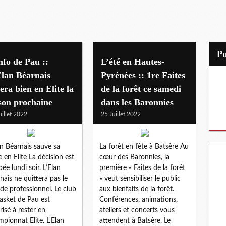
P
nfo de Pau ::
L’été en Hautes-
lan Béarnais
Pyrénées :: 1re Faites
era bien en Elite la
de la forêt ce samedi
son prochaine
dans les Baronnies
uillet 2022
25 Juillet 2022
an Béarnais sauve sa
La forêt en fête à Batsère Au
e en Elite La décision est
cœur des Baronnies, la
ée lundi soir. L’Elan
première « Faites de la forêt
nais ne quittera pas le
» veut sensibiliser le public
e professionnel. Le club
aux bienfaits de la forêt.
asket de Pau est
Conférences, animations,
risé à rester en
ateliers et concerts vous
pionnat Elite. L'Elan
attendent à Batsère. Le