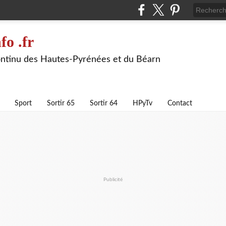
fo .fr
continu des Hautes-Pyrénées et du Béarn
Sport
Sortir 65
Sortir 64
HPyTv
Contact
Publicité