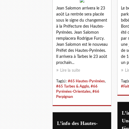
Jean Salomon arrivera le 23
Le b
août La rentrée sera placée
park
sous le signe du changement
bébé
à la Préfecture des Hautes-
Bord
Pyrénées. Jean Salomon
été 
remplacera Rodrigue Furcy.
par 
Jean Salomon est le nouveau
une 
Préfet des Hautes-Pyrénées.
de s
Il arrivera à Tarbes le 23 août
de 1
prochain...
un p
Lire la suite
Li
Tag(s) :
#65 Hautes-Pyrénées
,
Tag(s
#65 Tarbes & Agglo
,
#66
#Fai
Pyrénées-Orientales
,
#66
Perpignan
L’i
Une
L’info des Hautes-
fém