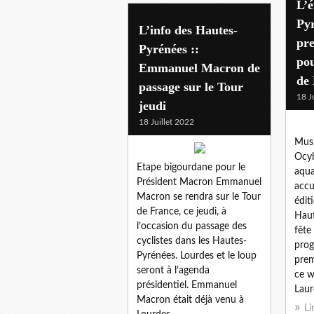
L’é
Pyr
L’info des Hautes-
pre
Pyrénées ::
po
Emmanuel Macron de
de 
passage sur le Tour
18 J
jeudi
18 Juillet 2022
Musi
Ocyb
Etape bigourdane pour le
aqua
Président Macron Emmanuel
accu
Macron se rendra sur le Tour
édit
de France, ce jeudi, à
Haut
l’occasion du passage des
fête
cyclistes dans les Hautes-
prog
Pyrénées. Lourdes et le loup
prem
seront à l’agenda
ce w
présidentiel. Emmanuel
Laure
Macron était déjà venu à
Li