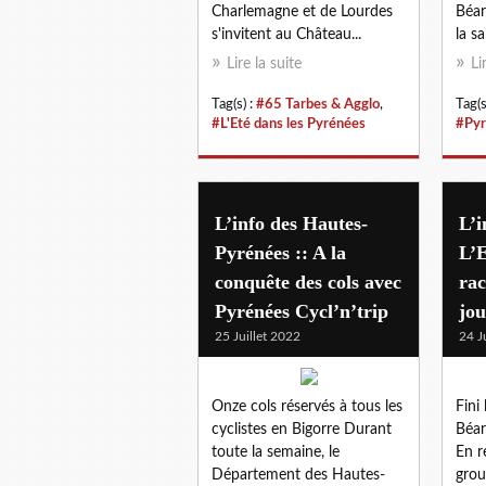
Charlemagne et de Lourdes
Béar
s'invitent au Château...
la s
Lire la suite
Li
Tag(s) :
#65 Tarbes & Agglo
,
Tag(s
#L'Eté dans les Pyrénées
#Pyr
L’info des Hautes-
L’i
Pyrénées :: A la
L’E
conquête des cols avec
rac
Pyrénées Cycl’n’trip
jou
25 Juillet 2022
24 J
Onze cols réservés à tous les
Fini 
cyclistes en Bigorre Durant
Béar
toute la semaine, le
En r
Département des Hautes-
grou