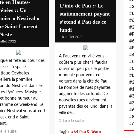
té en Hautes-
L’info de Pau :: Le
#3
énées :: Un
stationnement payant
#L
mier « Nestival »
#6
s’étend à Pau dès ce
ur Saint-Laurent
#
lundi
Neste
#
18 Juillet 2022
#6
uillet 2022
#F
#4
A Pau, venir en ville vous
que et fête au cœur des
#O
coûtera plus cher Il faudra
elles L’espace
#0
ouvrir un peu plus le porte-
tique Ocybelles
monnaie pour venir en
#L
eillera la première
voiture dans la cité de Pau.
#3
ion du Nestival, dans les
Le nombre de rues payantes
#
es-Pyrénées. Musique,
augmente dès ce lundi. De
#3
 et bonne humeur au
nouvelles rues deviennent
#3
ramme ce week-end. Le
payantes dès ce lundi dans la
#6
ier Nestival vous attend
ville de...
#8
eek-end à Saint-
Lire la suite
nt...
#
re la suite
Tag(s) :
#64 Pau & Béarn