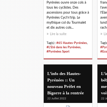
Pyrénées ouvre onze cols à
fran
tous les cyclistes. Des
l’av
ascensions pour tous grâce à
l’El
Pyrénées Cycl’n’trip. Le
aven
mythique col du Tourmalet
lund
et dix autres cols...
rache
Lire la suite
Li
Tag(s) :
#65 Hautes-Pyrénées
,
Tag(s
#L'Eté dans les Pyrénées
,
#Pyr
#Pyrénées Sport
#Eco
L’info des Hautes-
L’i
Pyrénées :: Un
béb
nouveau Préfet en
me
Bigorre à la rentrée
voi
22 Juillet 2022
22 J