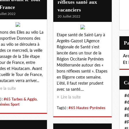
réflexes santé aux
 France
vacanciers
uillet 2022
20 Juillet 2022
ons des Elles au vélo La
Etape santé de Saint-Lary à
osportive Donnons des
Argelès-Gazost L’Agence
P
s au vélo se déroulera à
Régionale de Santé s’est
des ce mercredi, la veille
lancée dans un tour de la
Arc
assage de la 18e étape
Région Occitanie Pyrénées
Et
our de France, entre
Méditerranée autour des «
des et Hautacam. Avant
bons réflexes santé ». Etapes
cueillir le Tour de France,
en Bigorre cette semaine.
autacam verra arriver...
L'été, il faut rester prudent
re la suite
avec sa santé....
#6
Lire la suite
) :
#65 Tarbes & Agglo
,
#6
énées Sport
Tag(s) :
#65 Hautes-Pyrénées
#6
#E
#P
#L