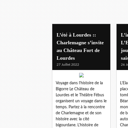
L’été à Lourdes ::
L’i
Charlemagne s’invite
L’E
au Château Fort de
jou
Lourdes
sai
27 Juillet 2022
26 J
Voyage dans l'histoire de la
L’El
Bigorre Le Château de
plac
Lourdes et le Théâtre Fébus
tomb
organisent un voyage dans le
Béar
temps. Partez à la rencontre
mond
de Charlemagne et de son
de b
histoire avec la cité
auto
bigourdane. L'histoire de
Cham