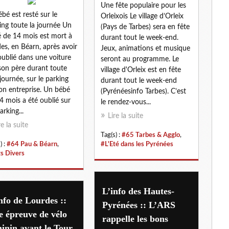
Une fête populaire pour les
ébé est resté sur le
Orleixois Le village d’Orleix
ing toute la journée Un
(Pays de Tarbes) sera en fête
 de 14 mois est mort à
durant tout le week-end.
es, en Béarn, après avoir
Jeux, animations et musique
oublié dans une voiture
seront au programme. Le
son père durant toute
village d'Orleix est en fête
journée, sur le parking
durant tout le week-end
on entreprise. Un bébé
(Pyrénéesinfo Tarbes). C’est
4 mois a été oublié sur
le rendez-vous...
arking...
Lire la suite
re la suite
Tag(s) :
#65 Tarbes & Agglo
,
) :
#64 Pau & Béarn
,
#L'Eté dans les Pyrénées
ts Divers
L’info des Hautes-
nfo de Lourdes ::
Pyrénées :: L’ARS
 épreuve de vélo
rappelle les bons
inin avant le Tour