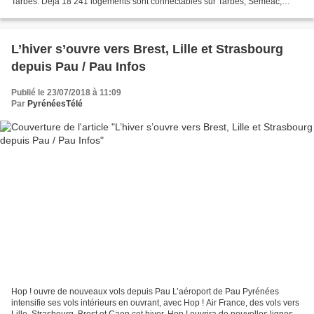
Tarbes. Déjà 18 241 logements sont connectables sur Tarbes, Séméac,
Sarrouilles et Laloubère. A Séméac, Tarbes...
L’hiver s’ouvre vers Brest, Lille et Strasbourg
depuis Pau / Pau Infos
Publié le 23/07/2018 à 11:09
Par
PyrénéesTélé
Hop ! ouvre de nouveaux vols depuis Pau L’aéroport de Pau Pyrénées
intensifie ses vols intérieurs en ouvrant, avec Hop ! Air France, des vols vers
Lille, Strasbourg, Brest et Caen cet hiver. Hop ! ouvrira de nouvelles lignes