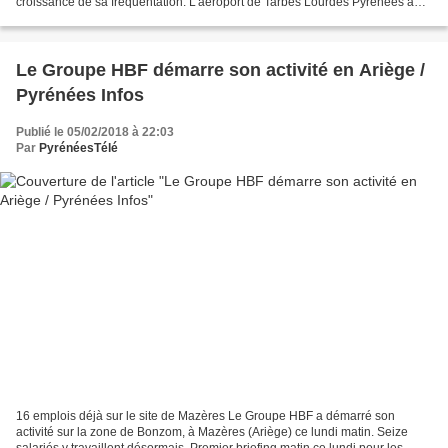
croissance de sa fréquentation. L'aéroport de Tarbes Lourdes Pyrénées a
connu une année 2017 florissante (Archives,...
Le Groupe HBF démarre son activité en Ariège /
Pyrénées Infos
Publié le 05/02/2018 à 22:03
Par
PyrénéesTélé
16 emplois déjà sur le site de Mazères Le Groupe HBF a démarré son
activité sur la zone de Bonzom, à Mazères (Ariège) ce lundi matin. Seize
salariés y travaillent désormais. Premier briefing matin ce lundi pour les