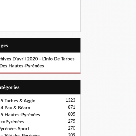
ages
hives D'avril 2020 - L'info De Tarbes
 Des Hautes-Pyrénées
Catégories
1323
5 Tarbes & Agglo
871
4 Pau & Béarn
805
5 Hautes-Pyrénées
275
coPyrénées
270
yrénées Sport
209
a Télé des Pyrénées