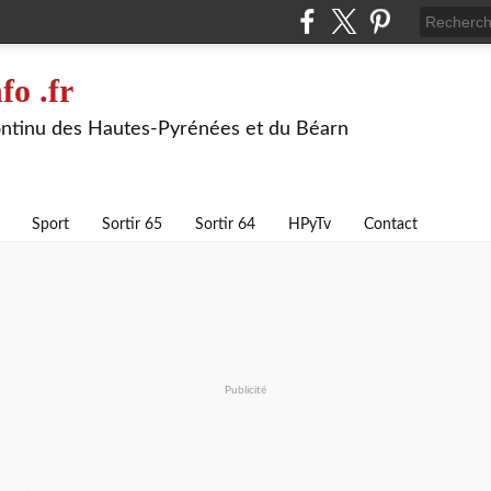
fo .fr
continu des Hautes-Pyrénées et du Béarn
Sport
Sortir 65
Sortir 64
HPyTv
Contact
Publicité