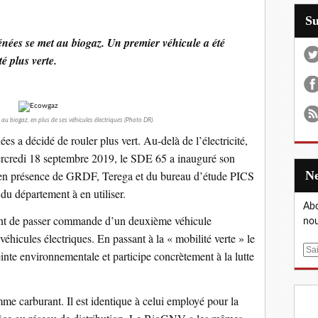
S
nées se met au biogaz. Un premier véhicule a été
é plus verte.
u biogaz, en plus de ses véhicules électriques (Photo DR).
s a décidé de rouler plus vert. Au-delà de l’électricité,
mercredi 18 septembre 2019, le SDE 65 a inauguré son
en présence de GRDF, Terega et du bureau d’étude PICS
 du département à en utiliser.
Abo
 vient de passer commande d’un deuxième véhicule
nou
véhicules électriques. En passant à la « mobilité verte » le
E
te environnementale et participe concrètement à la lutte
m
a
i
me carburant. Il est identique à celui employé pour la
l