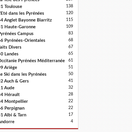
138
1 Toulouse
120
'Eté dans les Pyrénées
115
4 Anglet Bayonne Biarritz
109
31 Haute-Garonne
83
Pyrénées Campus
68
6 Pyrénées-Orientales
67
aits Divers
65
0 Landes
61
ccitanie Pyrénées Méditerranée
51
9 Ariège
50
e Ski dans les Pyrénées
41
2 Auch & Gers
32
11 Aude
28
4 Hérault
22
4 Montpellier
22
6 Perpignan
17
1 Albi & Tarn
4
Andorre