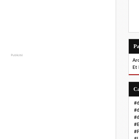
P
Publicité
Arc
Et
#6
#6
#6
#E
#P
#L