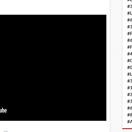
#3
#L
#6
#
#
#6
#F
#4
#O
#0
#L
#3
#
#3
#3
#6
#8
#