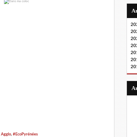
20
20
20
20
20
20
20
 Agglo
,
#EcoPyrénées