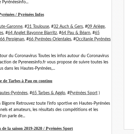
 Pyrénéesinfo...
Pyrénées / Pyrénées Infos
ute-Garonne
, #
31 Toulouse
, #
32 Auch & Gers
, #
09 Ariège
,
es
, #
64 Anglet Bayonne Biarritz
, #
64 Pau & Béarn
, #
65
66 Perpignan
, #
66 Pyrénées-Orientales
, #
Occitanie Pyrénées
utour du Coronavirus Toutes les infos autour du Coronavirus
daction de Pyreneesinfo.fr vous propose de suivre toutes les
us dans les Hautes-Pyrénées,...
ve de Tarbes à Pau en continu
autes-Pyrénées
, #
65 Tarbes & Agglo
, #
Pyrénées Sport
)
n Bigorre Retrouvez toute l'info sportive en Hautes-Pyrénées
nels et amateurs, les résultats des compétitions et les
'on parle de...
ts de la saison 2019-2020 / Pyrénées Sport