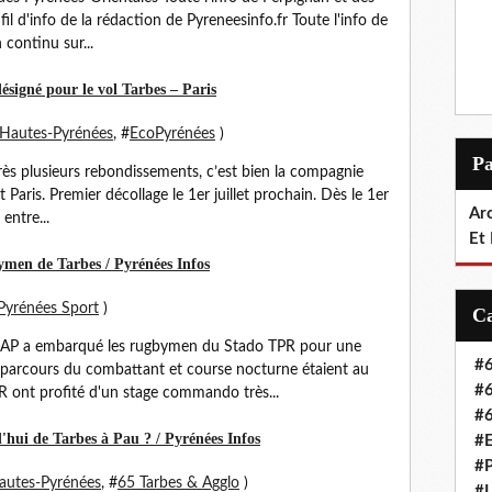
fil d'info de la rédaction de Pyreneesinfo.fr Toute l'info de
continu sur...
désigné pour le vol Tarbes – Paris
Hautes-Pyrénées
, #
EcoPyrénées
)
P
près plusieurs rebondissements, c’est bien la compagnie
t Paris. Premier décollage le 1er juillet prochain. Dès le 1er
Arc
 entre...
Et
en de Tarbes / Pyrénées Infos
Pyrénées Sport
)
5e RAP a embarqué les rugbymen du Stado TPR pour une
#6
arcours du combattant et course nocturne étaient au
#6
ont profité d'un stage commando très...
#6
'hui de Tarbes à Pau ? / Pyrénées Infos
#E
#P
autes-Pyrénées
, #
65 Tarbes & Agglo
)
#L