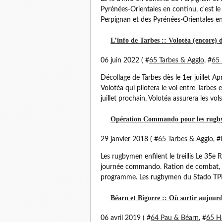
Pyrénées-Orientales en continu, c'est le 
Perpignan et des Pyrénées-Orientales en 
L’info de Tarbes :: Volotéa (encore) 
06 juin 2022 ( #
65 Tarbes & Agglo
, #
65 
Décollage de Tarbes dès le 1er juillet A
Volotéa qui pilotera le vol entre Tarbes e
juillet prochain, Volotéa assurera les vols
Opération Commando pour les rugbym
29 janvier 2018 ( #
65 Tarbes & Agglo
, #
Les rugbymen enfilent le treillis Le 3
journée commando. Ration de combat, p
programme. Les rugbymen du Stado TPR 
Béarn et Bigorre :: Où sortir aujourd
06 avril 2019 ( #
64 Pau & Béarn
, #
65 H