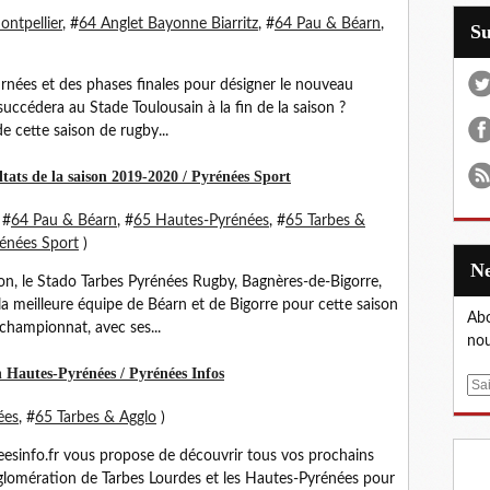
ntpellier
, #
64 Anglet Bayonne Biarritz
, #
64 Pau & Béarn
,
S
urnées et des phases finales pour désigner le nouveau
uccédera au Stade Toulousain à la fin de la saison ?
de cette saison de rugby...
ultats de la saison 2019-2020 / Pyrénées Sport
 #
64 Pau & Béarn
, #
65 Hautes-Pyrénées
, #
65 Tarbes &
énées Sport
)
on, le Stado Tarbes Pyrénées Rugby, Bagnères-de-Bigorre,
 meilleure équipe de Béarn et de Bigorre pour cette saison
Abo
championnat, avec ses...
nou
n Hautes-Pyrénées / Pyrénées Infos
E
m
ées
, #
65 Tarbes & Agglo
)
a
i
neesinfo.fr vous propose de découvrir tous vos prochains
l
gglomération de Tarbes Lourdes et les Hautes-Pyrénées pour