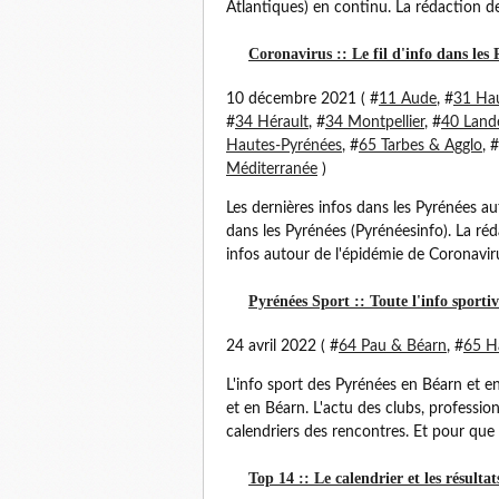
Atlantiques) en continu. La rédaction de
Coronavirus :: Le fil d'info dans les 
10 décembre 2021 ( #
11 Aude
, #
31 Ha
#
34 Hérault
, #
34 Montpellier
, #
40 Land
Hautes-Pyrénées
, #
65 Tarbes & Agglo
, #
Méditerranée
)
Les dernières infos dans les Pyrénées a
dans les Pyrénées (Pyrénéesinfo). La ré
infos autour de l'épidémie de Coronavir
Pyrénées Sport :: Toute l'info sporti
24 avril 2022 ( #
64 Pau & Béarn
, #
65 H
L'info sport des Pyrénées en Béarn et e
et en Béarn. L'actu des clubs, profession
calendriers des rencontres. Et pour que l
Top 14 :: Le calendrier et les résulta