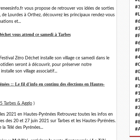
#3
reneesinfo.fr vous propose de retrouver vos idées de sorties
#L
, de Lourdes à Orthez, découvrez les principaux rendez-vous
#6
ations et...
#
 Déchet vous attend ce samedi à Tarbes
#
#6
#F
#4
Festival Zéro Déchet installe son village ce samedi dans le
#O
otidien seront à découvrir, pour préserver notre
stalle son village associatif...
#0
#L
ées :: Le fil d'info en continu des élections en Hautes-
#3
#
#3
5 Tarbes & Agglo
)
#3
ales 2021 en Hautes-Pyrénées Retrouvez toutes les infos en
#6
es des 20 et 27 juin 2021 sur Tarbes et les Hautes-Pyrénées.
#8
la Télé des Pyrénées...
#