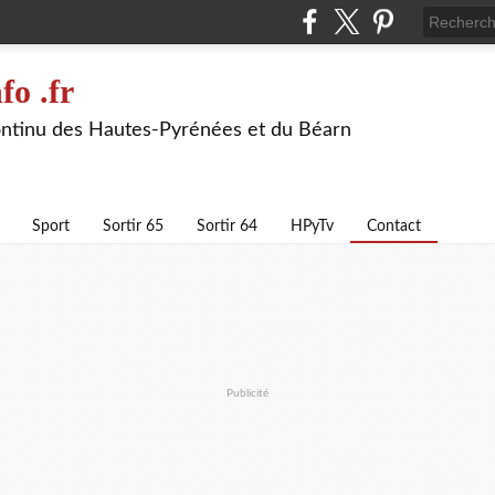
fo .fr
continu des Hautes-Pyrénées et du Béarn
Sport
Sortir 65
Sortir 64
HPyTv
Contact
Publicité