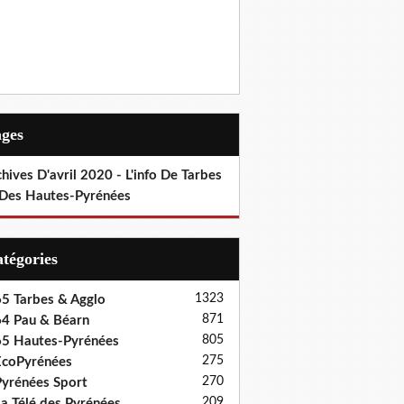
ages
hives D'avril 2020 - L'info De Tarbes
 Des Hautes-Pyrénées
Catégories
1323
5 Tarbes & Agglo
871
4 Pau & Béarn
805
5 Hautes-Pyrénées
275
coPyrénées
270
yrénées Sport
209
a Télé des Pyrénées