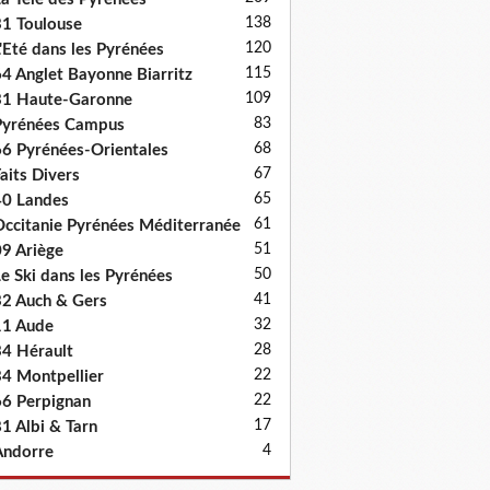
138
1 Toulouse
120
'Eté dans les Pyrénées
115
4 Anglet Bayonne Biarritz
109
31 Haute-Garonne
83
Pyrénées Campus
68
6 Pyrénées-Orientales
67
aits Divers
65
0 Landes
61
ccitanie Pyrénées Méditerranée
51
9 Ariège
50
e Ski dans les Pyrénées
41
2 Auch & Gers
32
11 Aude
28
4 Hérault
22
4 Montpellier
22
6 Perpignan
17
1 Albi & Tarn
4
Andorre