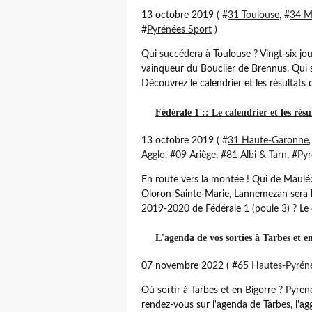
13 octobre 2019 ( #
31 Toulouse
, #
34 Mo
#
Pyrénées Sport
)
Qui succédera à Toulouse ? Vingt-six jo
vainqueur du Bouclier de Brennus. Qui s
Découvrez le calendrier et les résultats 
Fédérale 1 :: Le calendrier et les rés
13 octobre 2019 ( #
31 Haute-Garonne
,
Agglo
, #
09 Ariège
, #
81 Albi & Tarn
, #
Pyr
En route vers la montée ! Qui de Maulé
Oloron-Sainte-Marie, Lannemezan sera la
2019-2020 de Fédérale 1 (poule 3) ? Le 
L'agenda de vos sorties à Tarbes et e
07 novembre 2022 ( #
65 Hautes-Pyrén
Où sortir à Tarbes et en Bigorre ? Pyre
rendez-vous sur l'agenda de Tarbes, l'a