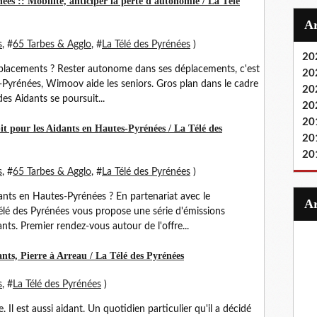
es :: Mobilité, anticiper la perte d'autonomie / La Télé
s
, #
65 Tarbes & Agglo
, #
La Télé des Pyrénées
)
20
lacements ? Rester autonome dans ses déplacements, c'est
20
-Pyrénées, Wimoov aide les seniors. Gros plan dans le cadre
20
es Aidants se poursuit...
20
20
it pour les Aidants en Hautes-Pyrénées / La Télé des
20
20
s
, #
65 Tarbes & Agglo
, #
La Télé des Pyrénées
)
nts en Hautes-Pyrénées ? En partenariat avec le
lé des Pyrénées vous propose une série d'émissions
ts. Premier rendez-vous autour de l'offre...
nts, Pierre à Arreau / La Télé des Pyrénées
s
, #
La Télé des Pyrénées
)
ire. Il est aussi aidant. Un quotidien particulier qu'il a décidé