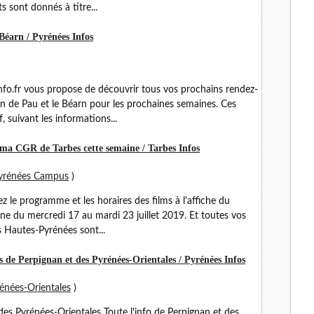
 sont donnés à titre...
 Béarn / Pyrénées Infos
nfo.fr vous propose de découvrir tous vos prochains rendez-
on de Pau et le Béarn pour les prochaines semaines. Ces
 suivant les informations...
néma CGR de Tarbes cette semaine / Tarbes Infos
yrénées Campus
)
 le programme et les horaires des films à l'affiche du
e du mercredi 17 au mardi 23 juillet 2019. Et toutes vos
es Hautes-Pyrénées sont...
os de Perpignan et des Pyrénées-Orientales / Pyrénées Infos
énées-Orientales
)
 des Pyrénées-Orientales Toute l'info de Perpignan et des