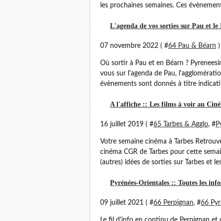
les prochaines semaines. Ces évènements
L'agenda de vos sorties sur Pau et le
07 novembre 2022 ( #
64 Pau & Béarn
)
Où sortir à Pau et en Béarn ? Pyreneesi
vous sur l'agenda de Pau, l'agglomérati
évènements sont donnés à titre indicatif,
A l'affiche :: Les films à voir au Ci
16 juillet 2019 ( #
65 Tarbes & Agglo
, #
P
Votre semaine cinéma à Tarbes Retrouvez
cinéma CGR de Tarbes pour cette semain
(autres) idées de sorties sur Tarbes et l
Pyrénées-Orientales :: Toutes les inf
09 juillet 2021 ( #
66 Perpignan
, #
66 Pyr
Le fil d'info en continu de Perpignan et