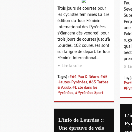
Pau 
Trois jours de courses pour
Seve
les cyclistes féminines La 1re
Supe
édition du Tour Féminin
Perp
International des Pyrénées
une 
s’élancera dès vendredi pour
Palo
trois jours de courses jusqu’à
rugb
Lourdes. 102 coureuses sont
quali
sur la ligne de départ. Le Tour
Sect
Féminin International...
prem
Lire la suite
Li
Tag(s) :
#64 Pau & Béarn
,
#65
Tag(s
Hautes-Pyrénées
,
#65 Tarbes
Pyré
& Agglo
,
#L'Eté dans les
#Pyr
Pyrénées
,
#Pyrénées Sport
L’i
L’info de Lourdes ::
Pyr
Une épreuve de vélo
con