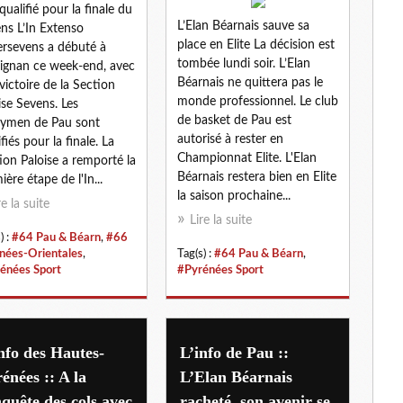
qualifié pour la finale du
L’Elan Béarnais sauve sa
ns L’In Extenso
place en Elite La décision est
rsevens a débuté à
tombée lundi soir. L’Elan
ignan ce week-end, avec
Béarnais ne quittera pas le
victoire de la Section
monde professionnel. Le club
ise Sevens. Les
de basket de Pau est
ymen de Pau sont
autorisé à rester en
fiés pour la finale. La
Championnat Elite. L'Elan
ion Paloise a remporté la
Béarnais restera bien en Elite
ière étape de l'In...
la saison prochaine...
re la suite
Lire la suite
) :
#64 Pau & Béarn
,
#66
nées-Orientales
,
Tag(s) :
#64 Pau & Béarn
,
énées Sport
#Pyrénées Sport
nfo des Hautes-
L’info de Pau ::
énées :: A la
L’Elan Béarnais
quête des cols avec
racheté, son avenir se