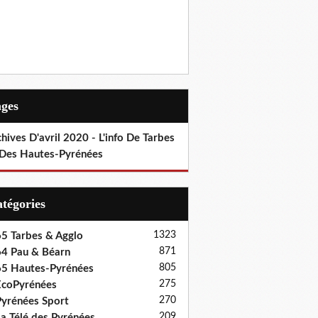
ages
hives D'avril 2020 - L'info De Tarbes
 Des Hautes-Pyrénées
Catégories
1323
5 Tarbes & Agglo
871
4 Pau & Béarn
805
5 Hautes-Pyrénées
275
coPyrénées
270
yrénées Sport
209
a Télé des Pyrénées