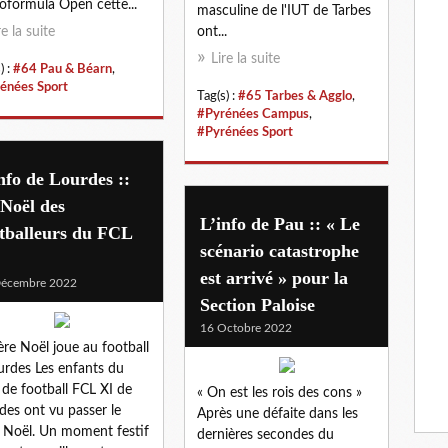
roformula Open cette...
masculine de l'IUT de Tarbes
re la suite
ont...
Lire la suite
) :
#64 Pau & Béarn
,
énées Sport
Tag(s) :
#65 Tarbes & Agglo
,
#Pyrénées Campus
,
#Pyrénées Sport
nfo de Lourdes ::
Noël des
L’info de Pau :: « Le
tballeurs du FCL
scénario catastrophe
est arrivé » pour la
Décembre 2022
Section Paloise
16 Octobre 2022
ère Noël joue au football
urdes Les enfants du
 de football FCL XI de
« On est les rois des cons »
des ont vu passer le
Après une défaite dans les
 Noël. Un moment festif
dernières secondes du