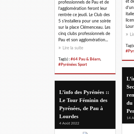
et d
professionnels de Pau et de
d’un
l’agglomération feront leur
ital
rentrée ce jeudi. Le Club des
lice
5 s’installera pour une soirée
Lour
sur la place Clémenceau. Les
cinq clubs professionnels de
Li
Pau et son agglomération...
Tag(s
Lire la suite
#Pyr
Tag(s) :
#64 Pau & Béarn
,
#Pyrénées Sport
L’i
Sec
L’info des Pyrénées ::
rem
Le Tour Féminin des
du
Pyrénées, de Pau à
Pe
Lourdes
14 A
4 Août 2022