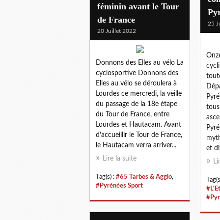
féminin avant le Tour
Pyr
de France
25 J
20 Juillet 2022
Onze
Donnons des Elles au vélo La
cycl
cyclosportive Donnons des
tout
Elles au vélo se déroulera à
Dépa
Lourdes ce mercredi, la veille
Pyré
du passage de la 18e étape
tous
du Tour de France, entre
asce
Lourdes et Hautacam. Avant
Pyré
d'accueillir le Tour de France,
myth
le Hautacam verra arriver...
et di
Lire la suite
Li
Tag(s) :
#65 Tarbes & Agglo
,
Tag(s
#Pyrénées Sport
#L'E
#Pyr