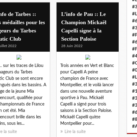
#3
nfo de Tarbes ::
L’info de Pau :: Le
#L
#6
 médailles pour les
Champion Mickaël
#
geurs du Tarbes
Capelli signe à la
#
utic Club
Section Paloise
#6
uillet 2022
28 Juin 2022
#F
#4
#O
 sur les traces de Lilou
Trois années en Vert et Blanc
#0
nageurs du Tarbes
pour Capelli A peine
#L
ic Club se sont encore
champion de France avec
#3
ingués dans les bassins. A
Montpellier, et le voilà lancer
#
age de la jeune Mia
dans une nouvelle aventure
encourt, qualifiée pour
sportive à Pau. Mickaël
#3
Championnats de France
Capelli a signé pour trois
#3
 cet été. Mia
saisons à la Section Paloise.
#6
encourt brille dans les
Mickaël Capelli quitte
#8
ns, sous les...
Montpellier pour...
#
re la suite
Lire la suite