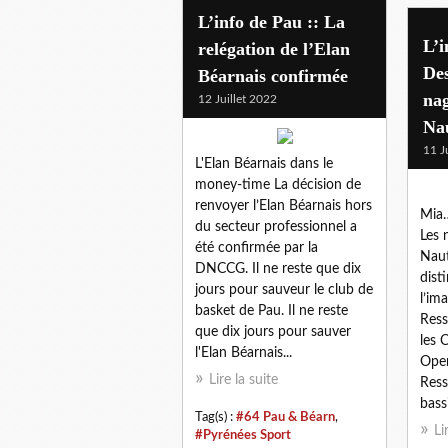
L’info de Pau :: La
L’i
relégation de l’Elan
Des
Béarnais confirmée
na
12 Juillet 2022
Na
11 J
L'Elan Béarnais dans le
money-time La décision de
renvoyer l’Elan Béarnais hors
Mia…
du secteur professionnel a
Les 
été confirmée par la
Naut
DNCCG. Il ne reste que dix
dist
jours pour sauveur le club de
l’im
basket de Pau. Il ne reste
Ress
que dix jours pour sauver
les 
l'Elan Béarnais...
Open
Lire la suite
Ress
bassi
Tag(s) :
#64 Pau & Béarn
,
Li
#Pyrénées Sport