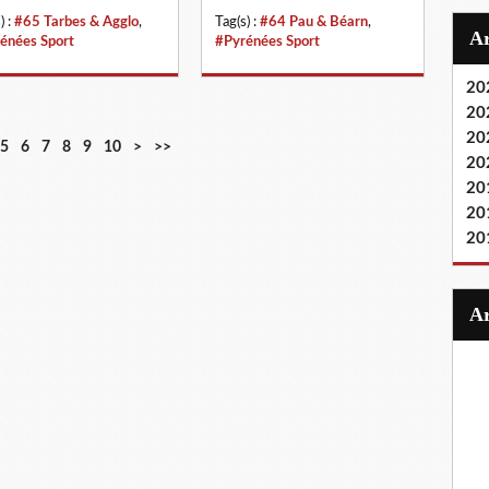
) :
#65 Tarbes & Agglo
,
Tag(s) :
#64 Pau & Béarn
,
énées Sport
#Pyrénées Sport
20
20
20
5
6
7
8
9
10
>
>>
20
20
20
20