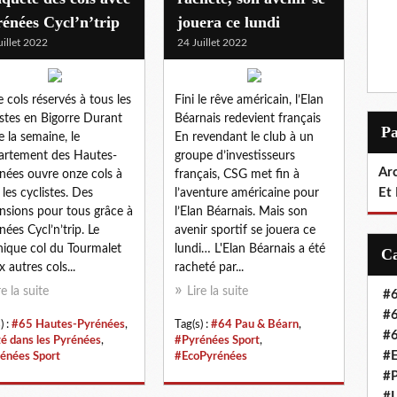
énées Cycl’n’trip
jouera ce lundi
uillet 2022
24 Juillet 2022
 cols réservés à tous les
Fini le rêve américain, l’Elan
istes en Bigorre Durant
Béarnais redevient français
P
e la semaine, le
En revendant le club à un
rtement des Hautes-
groupe d’investisseurs
Arc
nées ouvre onze cols à
français, CSG met fin à
Et
 les cyclistes. Des
l’aventure américaine pour
nsions pour tous grâce à
l’Elan Béarnais. Mais son
nées Cycl’n’trip. Le
avenir sportif se jouera ce
ique col du Tourmalet
lundi… L'Elan Béarnais a été
x autres cols...
racheté par...
re la suite
Lire la suite
#6
#6
) :
#65 Hautes-Pyrénées
,
Tag(s) :
#64 Pau & Béarn
,
#6
té dans les Pyrénées
,
#Pyrénées Sport
,
#E
énées Sport
#EcoPyrénées
#P
#L