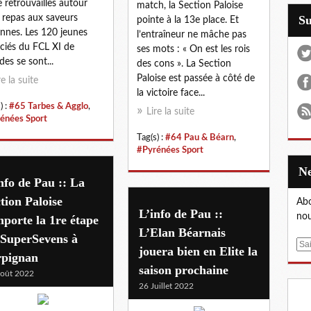
e retrouvailles autour
match, la Section Paloise
 repas aux saveurs
S
pointe à la 13e place. Et
iennes. Les 120 jeunes
l’entraîneur ne mâche pas
nciés du FCL XI de
ses mots : « On est les rois
des se sont...
des cons ». La Section
Paloise est passée à côté de
re la suite
la victoire face...
) :
#65 Tarbes & Agglo
,
Lire la suite
énées Sport
Tag(s) :
#64 Pau & Béarn
,
#Pyrénées Sport
nfo de Pau :: La
tion Paloise
Abo
L’info de Pau ::
nou
porte la 1re étape
L’Elan Béarnais
 SuperSevens à
E
jouera bien en Elite la
rpignan
m
saison prochaine
a
oût 2022
26 Juillet 2022
i
l