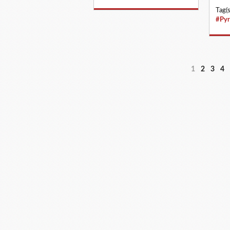
Tag(s
#Pyr
1
2
3
4