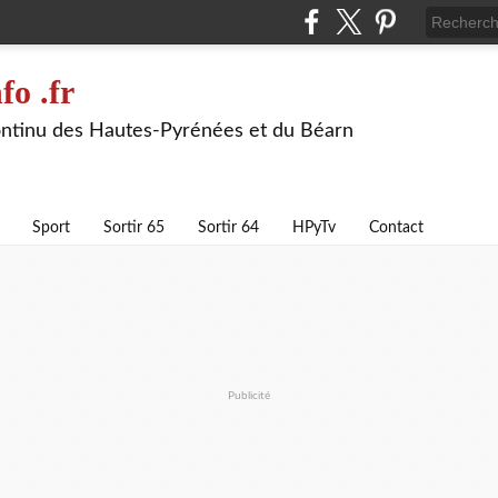
fo .fr
continu des Hautes-Pyrénées et du Béarn
Sport
Sortir 65
Sortir 64
HPyTv
Contact
Publicité