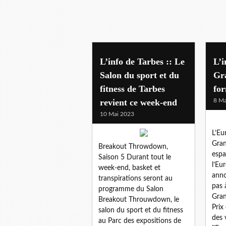
pyrenees sport
L’info de Tarbes :: Le
L’i
Salon du sport et du
Gr
fitness de Tarbes
for
revient ce week-end
8 Ma
10 Mai 2023
L’Eu
Gran
Breakout Throwdown,
espa
Saison 5 Durant tout le
l’Eu
week-end, basket et
anno
transpirations seront au
pas 
programme du Salon
Gran
Breakout Throuwdown, le
Prix
salon du sport et du fitness
des 
au Parc des expositions de