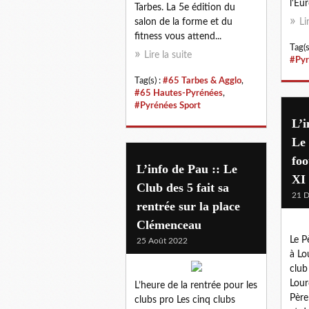
l'Eu
Tarbes. La 5e édition du
salon de la forme et du
Li
fitness vous attend...
Tag(s
Lire la suite
#Pyr
Tag(s) :
#65 Tarbes & Agglo
,
#65 Hautes-Pyrénées
,
#Pyrénées Sport
L’i
Le 
foo
L’info de Pau :: Le
XI
Club des 5 fait sa
21 
rentrée sur la place
Clémenceau
Le P
25 Août 2022
à Lo
club
Lour
L’heure de la rentrée pour les
Père
clubs pro Les cinq clubs