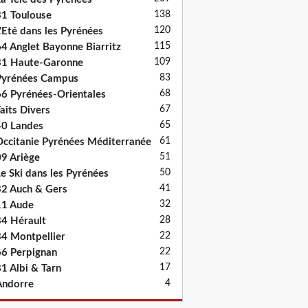
138
1 Toulouse
120
'Eté dans les Pyrénées
115
4 Anglet Bayonne Biarritz
109
31 Haute-Garonne
83
Pyrénées Campus
68
6 Pyrénées-Orientales
67
aits Divers
65
0 Landes
61
ccitanie Pyrénées Méditerranée
51
9 Ariège
50
e Ski dans les Pyrénées
41
2 Auch & Gers
32
11 Aude
28
4 Hérault
22
4 Montpellier
22
6 Perpignan
17
1 Albi & Tarn
4
Andorre