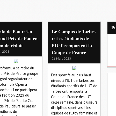
P
nfo de Pau :: Un
Le Campus de Tarbes
and Prix de Pau en
:: Les étudiants de
mule réduit
l’IUT remportent la
i 2023
Coupe de France
26 Mars 2023
roformula se retire du
d Prix de Pau Le groupe
Des sportifs au plus haut
gnol organisateur de
niveau à l’IUT de Tarbes Les
roformula Open a
étudiants sportifs de l’IUT de
ncé qu’il ne participera
Tarbes ont remporté la
à l’édition 2023 du
Coupe de France des IUT
d Prix de Pau. Le Grand
cette semaine, dans plusieurs
 de Pau devra se passer
disciplines sportives ! Les
voitures de
équipes de rugby féminine et