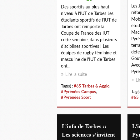
Les 
Des sportifs au plus haut
réfo
niveau à l’IUT de Tarbes Les
Mobi
étudiants sportifs de l’IUT de
étud
Tarbes ont remporté la
Macr
Coupe de France des IUT
Pyré
cette semaine, dans plusieurs
terr
disciplines sportives ! Les
défe
équipes de rugby féminine et
Gouv
masculine de l'IUT de Tarbes
Avec
ont...
Pyré
Lire la suite
Li
Tag(s) :
#65 Tarbes & Agglo
,
#Pyrénées Campus
,
Tag(s
#Pyrénées Sport
#65 
L’info de Tarbes ::
L’i
Les sciences s’invitent
Py