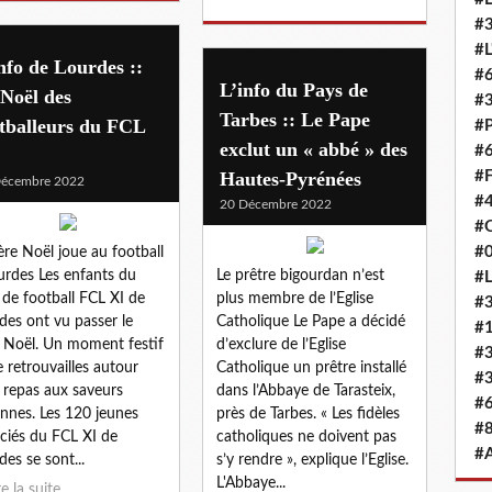
#3
#L
nfo de Lourdes ::
#6
L’info du Pays de
Noël des
#
Tarbes :: Le Pape
tballeurs du FCL
#
exclut un « abbé » des
#6
Hautes-Pyrénées
#F
Décembre 2022
#4
20 Décembre 2022
#O
#0
ère Noël joue au football
urdes Les enfants du
Le prêtre bigourdan n’est
#L
 de football FCL XI de
plus membre de l’Eglise
#3
des ont vu passer le
Catholique Le Pape a décidé
#
 Noël. Un moment festif
d’exclure de l’Eglise
#3
e retrouvailles autour
Catholique un prêtre installé
#3
 repas aux saveurs
dans l’Abbaye de Tarasteix,
#6
iennes. Les 120 jeunes
près de Tarbes. « Les fidèles
#8
nciés du FCL XI de
catholiques ne doivent pas
#
des se sont...
s’y rendre », explique l’Eglise.
L'Abbaye...
re la suite