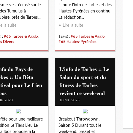
isme s'est écrasé sur le
! Toute l'info de Tarbes et des
 des Tumulus à
Hautes-Pyrénées en continu.
ubère, près de Tarbes,...
La rédaction...
re la suite
Lire la suite
) :
#65 Tarbes & Agglo
,
Tag(s) :
#65 Tarbes & Agglo
,
ts Divers
#65 Hautes-Pyrénées
nfo du Pays de
L’info de Tarbes :: Le
bes :: Un Bêta
Salon du sport et du
tival pour Le Lien
fitness de Tarbes
bos
revient ce week-end
ai 2023
10 Mai 2023
fête pour une meilleure
Breakout Throwdown,
sition Le Tiers Lieu Le
Saison 5 Durant tout le
 à Ibos proposera la
week-end, basket et