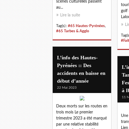
scènes culturelles passent
tour
au...
golf
Lire la suite
Lalo
Li
Tag(s) :
#65 Hautes-Pyrénées
,
#65 Tarbes & Agglo
Tag(s
#Fai
L’info des Hautes-
Pyrénées :: Des
L’i
accidents en baisse en
Tar
début d’année
Fes
22 Mai 2023
à I
11 M
Deux morts sur les routes en
trois mois Le premier
Une 
trimestre 2023 a été marqué
tran
par une relative stabilité
Lien