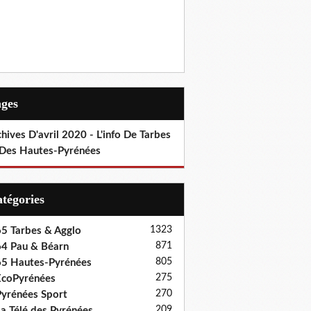
ages
hives D'avril 2020 - L'info De Tarbes
 Des Hautes-Pyrénées
Catégories
1323
5 Tarbes & Agglo
871
4 Pau & Béarn
805
5 Hautes-Pyrénées
275
coPyrénées
270
yrénées Sport
209
a Télé des Pyrénées