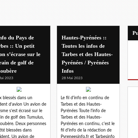
P
nfo du Pays de
Hautes-Pyrénées ::
bes :: Un petit
Toutes les infos de
on s’écrase sur le
Tarbes et des Hautes-
rain de golf de
Pyrénées / Pyrénées
loubère
Infos
ai 2023
28 Mai 2023
 blessés dans un
Le fil d'info en continu de
dent d’avion Un avion de
Tarbes et des Hautes-
isme s’est écrasé sur le
Pyrénées Toute l'info de
ain de golf des Tumulus,
Tarbes et des Hautes-
loubère. Deux personnes
Pyrénées en continu, c'est le
été blessées dans
fil d'info de la rédaction de
cident. Un avion de
Pyreneesinfo.fr et Tarbesinfo