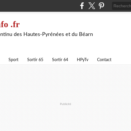
fo .fr
continu des Hautes-Pyrénées et du Béarn
Sport
Sortir 65
Sortir 64
HPyTv
Contact
Publicité