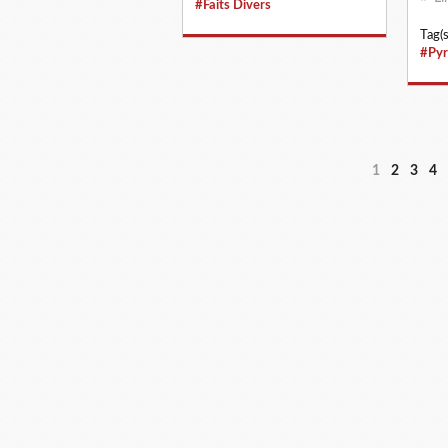
#Faits Divers
Tag(s
#Pyr
1
2
3
4