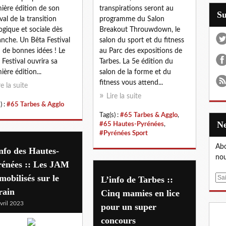
ière édition de son
transpirations seront au
S
val de la transition
programme du Salon
ogique et sociale dès
Breakout Throuwdown, le
nche. Un Bêta Festival
salon du sport et du fitness
n de bonnes idées ! Le
au Parc des expositions de
 Festival ouvrira sa
Tarbes. La 5e édition du
ière édition...
salon de la forme et du
fitness vous attend...
re la suite
Lire la suite
) :
#65 Tarbes & Agglo
Tag(s) :
#65 Tarbes & Agglo
,
#65 Hautes-Pyrénées
,
#Pyrénées Sport
Abo
nfo des Hautes-
nou
rénées :: Les JAM
mobilisés sur le
E
L’info de Tarbes ::
m
rain
Cinq mamies en lice
a
vril 2023
pour un super
i
concours
l