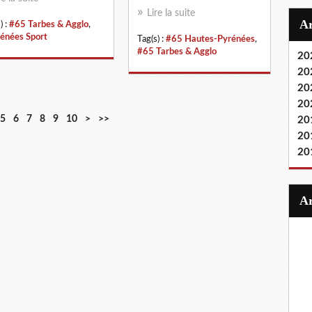
Lire la suite
) :
#65 Tarbes & Agglo
,
énées Sport
Tag(s) :
#65 Hautes-Pyrénées
,
#65 Tarbes & Agglo
20
20
20
20
2
3
4
5
6
7
8
5
6
7
8
9
10
>
>>
20
0
0
0
0
0
0
0
20
20