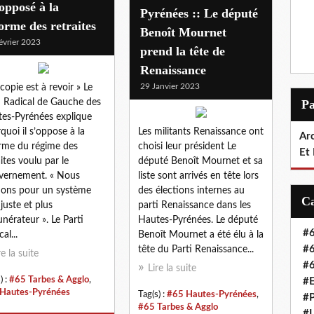
opposé à la
Pyrénées :: Le député
orme des retraites
Benoît Mournet
évrier 2023
prend la tête de
Renaissance
29 Janvier 2023
 copie est à revoir » Le
i Radical de Gauche des
P
es-Pyrénées explique
quoi il s’oppose à la
Les militants Renaissance ont
Arc
rme du régime des
choisi leur président Le
Et
aites voulu par le
député Benoît Mournet et sa
vernement. « Nous
liste sont arrivés en tête lors
dons pour un système
des élections internes au
 juste et plus
parti Renaissance dans les
nérateur ». Le Parti
Hautes-Pyrénées. Le député
#6
al...
Benoît Mournet a été élu à la
#6
tête du Parti Renaissance...
re la suite
#6
Lire la suite
) :
#65 Tarbes & Agglo
,
#E
Hautes-Pyrénées
Tag(s) :
#65 Hautes-Pyrénées
,
#P
#65 Tarbes & Agglo
#L