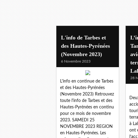
65 tarbes & agglo
L'info de Tarbes et
L’i
des Hautes-Pyrénées
Tar
(Novembre 2023)
avi
6 Novembre 2023
ter
La
28 M
L'info en continue de Tarbes
et des Hautes-Pyrénées
(Novembre 2023) Retrouvez
Deux
toute l'info de Tarbes et des
acci
Hautes-Pyrénées en continu
tour
pour ce mois de novembre
terr
2023. SAMEDI 25
à La
NOVEMBRE 2023 REGION
ont 
en Hautes-Pyrénées. Les
l’ac