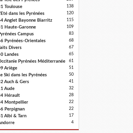
138
1 Toulouse
120
'Eté dans les Pyrénées
115
4 Anglet Bayonne Biarritz
109
31 Haute-Garonne
83
Pyrénées Campus
68
6 Pyrénées-Orientales
67
aits Divers
65
0 Landes
61
ccitanie Pyrénées Méditerranée
51
9 Ariège
50
e Ski dans les Pyrénées
41
2 Auch & Gers
32
11 Aude
28
4 Hérault
22
4 Montpellier
22
6 Perpignan
17
1 Albi & Tarn
4
Andorre