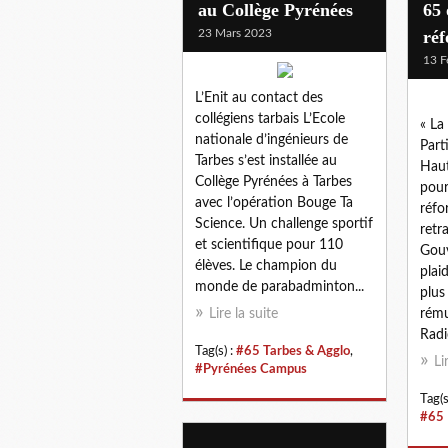
au Collège Pyrénées
65 
23 Mars 2023
réf
13 F
L’Enit au contact des
collégiens tarbais L’Ecole
« La
nationale d’ingénieurs de
Part
Tarbes s’est installée au
Haut
Collège Pyrénées à Tarbes
pour
avec l’opération Bouge Ta
réfo
Science. Un challenge sportif
retr
et scientifique pour 110
Gou
élèves. Le champion du
plai
monde de parabadminton...
plus
Lire la suite
rému
Radic
Tag(s) :
#65 Tarbes & Agglo
,
Li
#Pyrénées Campus
Tag(s
#65 