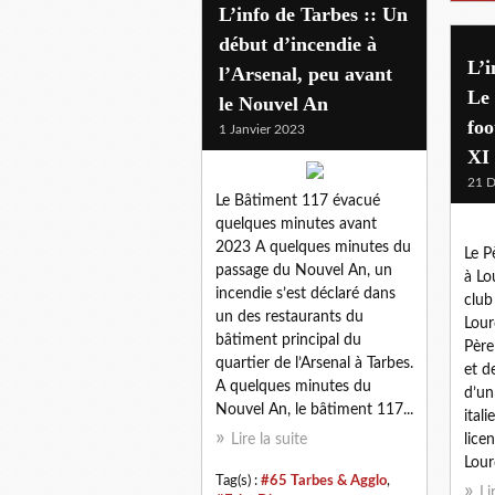
L’info de Tarbes :: Un
début d’incendie à
L’i
l’Arsenal, peu avant
Le 
le Nouvel An
foo
1 Janvier 2023
XI
21 
Le Bâtiment 117 évacué
quelques minutes avant
2023 A quelques minutes du
Le P
passage du Nouvel An, un
à Lo
incendie s’est déclaré dans
club
un des restaurants du
Lour
bâtiment principal du
Père
quartier de l’Arsenal à Tarbes.
et d
A quelques minutes du
d’un
Nouvel An, le bâtiment 117...
ital
Lire la suite
lice
Lour
Tag(s) :
#65 Tarbes & Agglo
,
Li