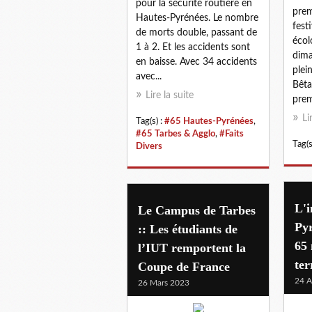
pour la sécurité routière en
prem
Hautes-Pyrénées. Le nombre
festi
de morts double, passant de
écol
1 à 2. Et les accidents sont
dima
en baisse. Avec 34 accidents
plei
avec...
Bêta
Lire la suite
prem
Li
Tag(s) :
#65 Hautes-Pyrénées
,
#65 Tarbes & Agglo
,
#Faits
Tag(s
Divers
L'i
Le Campus de Tarbes
Py
:: Les étudiants de
65 
l’IUT remportent la
ter
Coupe de France
24 A
26 Mars 2023