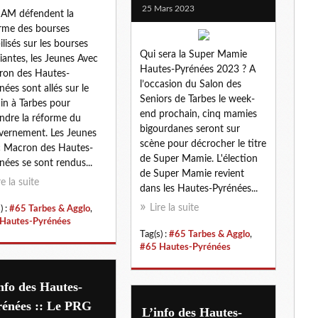
25 Mars 2023
JAM défendent la
rme des bourses
lisés sur les bourses
Qui sera la Super Mamie
iantes, les Jeunes Avec
Hautes-Pyrénées 2023 ? A
on des Hautes-
l’occasion du Salon des
nées sont allés sur le
Seniors de Tarbes le week-
ain à Tarbes pour
end prochain, cinq mamies
ndre la réforme du
bigourdanes seront sur
ernement. Les Jeunes
scène pour décrocher le titre
 Macron des Hautes-
de Super Mamie. L'élection
nées se sont rendus...
de Super Mamie revient
re la suite
dans les Hautes-Pyrénées...
Lire la suite
) :
#65 Tarbes & Agglo
,
Hautes-Pyrénées
Tag(s) :
#65 Tarbes & Agglo
,
#65 Hautes-Pyrénées
nfo des Hautes-
rénées :: Le PRG
L’info des Hautes-