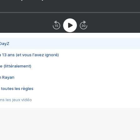
 DayZ
 a 13 ans (et vous l'avez ignoré)
e (littéralement)
im Rayan
 toutes les règles
s les jeux vidéo
us choquant de Rockstar ? - Le scandale BULLY
e plus moche de Steam
du RÊVE tourne au CAUCHEMAR