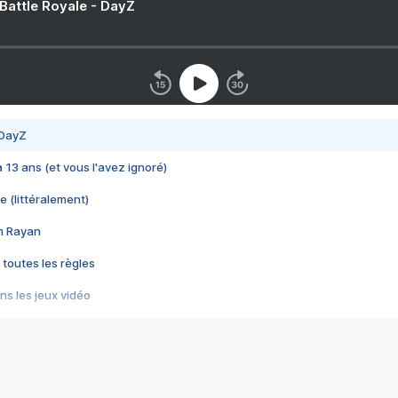
 Battle Royale - DayZ
 DayZ
 a 13 ans (et vous l'avez ignoré)
e (littéralement)
im Rayan
 toutes les règles
s les jeux vidéo
us choquant de Rockstar ? - Le scandale BULLY
e plus moche de Steam
du RÊVE tourne au CAUCHEMAR