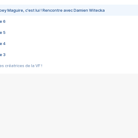
bey Maguire, c'est lui ! Rencontre avec Damien Witecka
e 6
e 5
e 4
e 3
s créatrices de la VF !
e 2
e 1
e Mektoub My Love arrive enfin ! Rencontre avec Shaïn Boumedine et Sal
i : après Toni en famille
elle réalise le bouleversant Dites lui que je l'aime
ais ! Rencontre autour de Vie privée de Rebecca Zlotowski