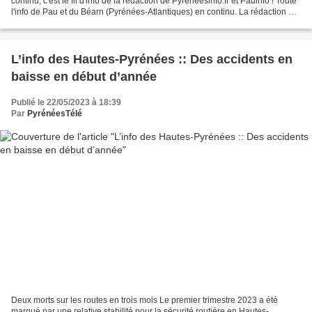
continu, c'est le fil d'info de la rédaction de Pyreneesinfo.fr et Pauinfo ! Toute
l'info de Pau et du Béarn (Pyrénées-Atlantiques) en continu. La rédaction de
Pyrénéesinfo...
L’info des Hautes-Pyrénées :: Des accidents en
baisse en début d’année
Publié le 22/05/2023 à 18:39
Par
PyrénéesTélé
Deux morts sur les routes en trois mois Le premier trimestre 2023 a été
marqué par une relative stabilité pour la sécurité routière en Hautes-