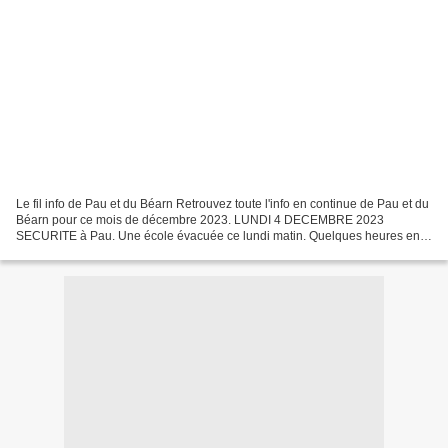
Le fil info de Pau et du Béarn Retrouvez toute l'info en continue de Pau et du
Béarn pour ce mois de décembre 2023. LUNDI 4 DECEMBRE 2023
SECURITE à Pau. Une école évacuée ce lundi matin. Quelques heures en
plein air le temps de lever les doutes, c’est...