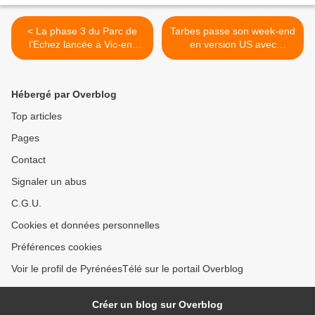
< La phase 3 du Parc de
Tarbes passe son week-end
l’Echez lancée à Vic-en-
en version US avec
Bigorre / Hautes-Pyrénées
l'American Saloon / Tarbes
Infos
Infos >
Hébergé par Overblog
Top articles
Pages
Contact
Signaler un abus
C.G.U.
Cookies et données personnelles
Préférences cookies
Voir le profil de PyrénéesTélé sur le portail Overblog
Créer un blog sur Overblog